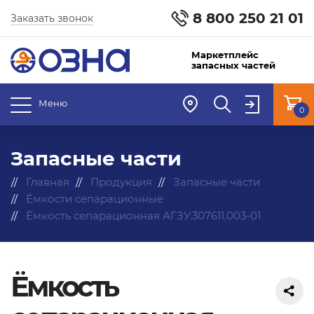
8 800 250 21 01
Заказать звонок
Маркетплейс
запасных частей
Меню
0
Запасные части
Главная
Продукция
Запасные части
Ёмкости сепарационные
Ёмкость сепарационная АГЗУ.307611.003-01
Ёмкость