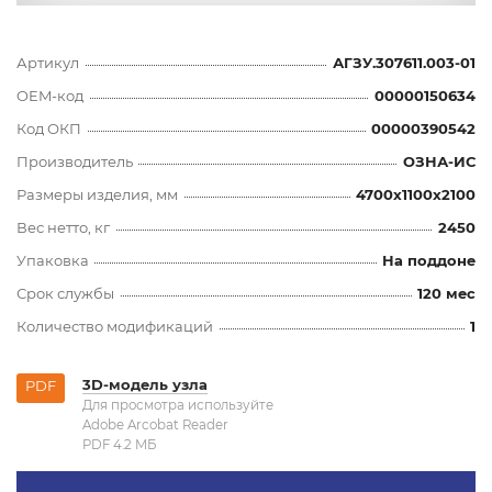
Артикул
АГЗУ.307611.003-01
OEM-код
00000150634
Код ОКП
00000390542
Производитель
ОЗНА-ИС
Размеры изделия, мм
4700x1100x2100
Вес нетто, кг
2450
Упаковка
На поддоне
Срок службы
120 мес
Количество модификаций
1
3D-модель узла
PDF
Для просмотра используйте
Adobe Arcobat Reader
PDF 4.2 MБ