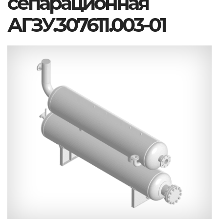
сепарационная
АГЗУ.307611.003-01