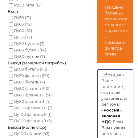
Ру6,3 Мпа
(12)
Найдено
Вход
более 20
Ду50
(21)
вариантов.
Ду65
(72)
Уточните
Ду80
(52)
параметры
с
Ду100
(7)
помощью
Ду50 бугель
(3)
фильтра
Ду65 бугель
(14)
слева
Ду80 бугель
(7)
Выход (замерной патрубок)
Ду50 бугель
(45)
Обращаем
Ду50 фланец
(50)
Ваше
Ду80 бугель
(7)
внимание,
Ду80 фланец E
(5)
что цены
Ду80 фланец F
(58)
указаны для
Ду80 фланец J
(4)
региона
Ду100 фланец E
(3)
«Россия»,
Ду100 фланец F
(1)
включая
Ду100 фланец J
(3)
НДС
. Если
Выход (коллектор)
Вам нужны
Ду100 общий
(52)
цены без