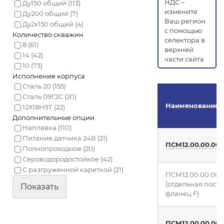
НДС –
Ду150 общий
(113)
измените
Ду200 общий
(7)
Ваш регион
Ду2х150 общий
(4)
с помощью
Количество скважин
селектора в
8
(61)
верхней
14
(42)
части сайта
10
(73)
Исполнение корпуса
Сталь 20
(155)
Сталь 09Г2С
(20)
Наименование
12Х18Н9Т
(22)
Дополнительные опции
Наплавка
(110)
Питание датчика 24В
(21)
ПСМ12.00.00.00
Полнопроходное
(20)
Сероводородостойкое
(42)
С разгруженной кареткой
(21)
ПСМ12.00.00.00
(отдельная поста
фланец F)
ПСМ12.00.00.00