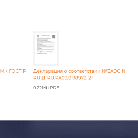
СМК ГОСТ Р
Декларация о соответствии №EAЭC N
RU Д-RU.РА03.В.98972-21
0.22Mb PDF