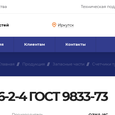
ства
Техническая по
стей
Иркутск
ия
Клиентам
Контакты
Главная
Продукция
Запасные части
Счетчики 
6-2-4 ГОСТ 9833-73
Производитель
ОЗНА-ИС