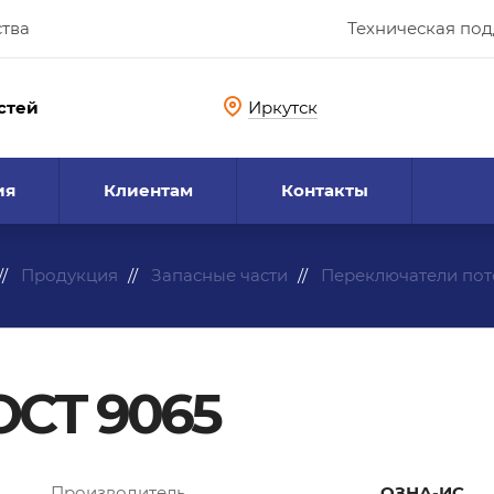
ства
Техническая по
стей
Иркутск
ия
Клиентам
Контакты
Продукция
Запасные части
Переключатели пот
ГОСТ 9065
Производитель
ОЗНА-ИС