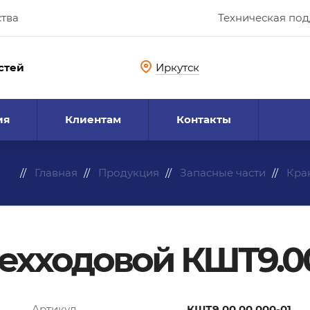
ства
Техническая по
стей
Иркутск
ия
Клиентам
Контакты
Главная
Продукция
Запасные части
Кра
ехходовой КШТ9.00
Артикул
КШТ9.00.00.000-01