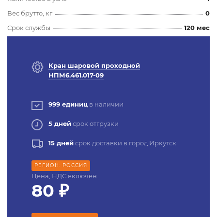
Вес брутто, кг
0
Срок службы
120 мес
Кран шаровой проходной
НПМ6.461.017-09
999 единиц
в наличии
5 дней
срок отгрузки
15 дней
срок доставки в город Иркутск
РЕГИОН: РОССИЯ
Цена, НДС включен
80 ₽