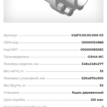
Артикул
КШП1.00.00.000-03
OEM-код
00000154966
Код ОКП
00000085582
Производитель
ОЗНА-ИС
Размеры изделия, мм
348x248x277
Вес нетто, кг
35
Размеры с упаковкой, мм
520x670x300
Вес брутто, кг
55
Упаковка
Ящик деревянный
Срок службы
120 мес
Количество модификаций
1