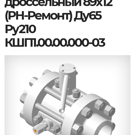
дроссельный 89х12
(РН-Ремонт) Ду65
Ру210
КШП1.00.00.000-03