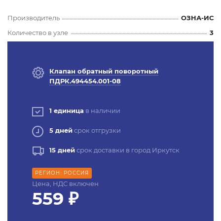
Производитель
ОЗНА-ИС
Количество в узле
3
Клапан обратный поворотный
ПДРК.494454.001-08
1 единица
в наличии
5 дней
срок отгрузки
15 дней
срок доставки в город Иркутск
РЕГИОН: РОССИЯ
Цена, НДС включен
559 ₽